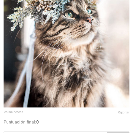
leo.mainecoon
Reportar
Puntuación final:
0