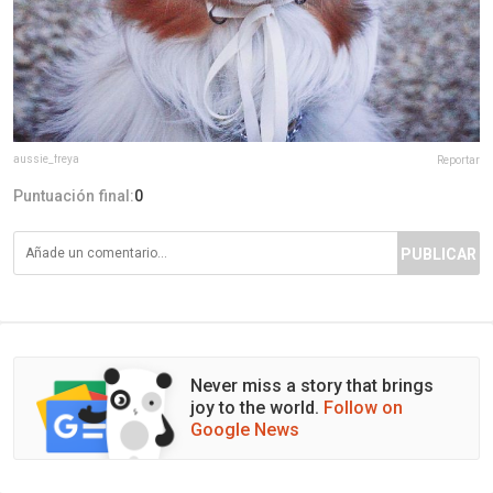
aussie_freya
Reportar
Puntuación final:
0
PUBLICAR
Never miss a story that brings
joy to the world.
Follow on
Google News