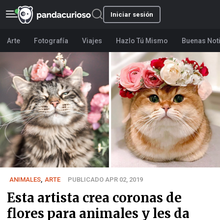
Iniciar sesión
Arte
Fotografía
Viajes
Hazlo Tú Mismo
Buenas Not
ANIMALES
,
ARTE
PUBLICADO APR 02, 2019
Esta artista crea coronas de
flores para animales y les da