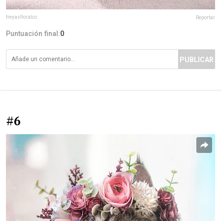
freyasfloralco
Reportar
Puntuación final:
0
PUBLICAR
#6