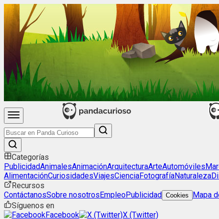
Categorías
Publicidad
Animales
Animación
Arquitectura
Arte
Automóviles
Mar
Alimentación
Curiosidades
Viajes
Ciencia
Fotografía
Naturaleza
Di
Recursos
Contáctanos
Sobre nosotros
Empleo
Publicidad
Mapa de
Cookies
Síguenos en
Facebook
X (Twitter)