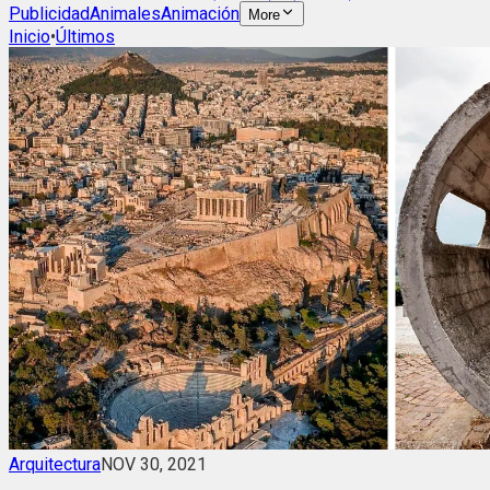
Publicidad
Animales
Animación
More
Inicio
•
Últimos
Arquitectura
NOV 30, 2021